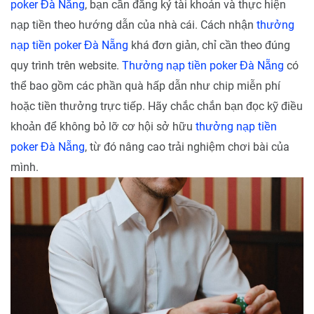
poker Đà Nẵng
, bạn cần đăng ký tài khoản và thực hiện
nạp tiền theo hướng dẫn của nhà cái. Cách nhận
thưởng
nạp tiền poker Đà Nẵng
khá đơn giản, chỉ cần theo đúng
quy trình trên website.
Thưởng nạp tiền poker Đà Nẵng
có
thể bao gồm các phần quà hấp dẫn như chip miễn phí
hoặc tiền thưởng trực tiếp. Hãy chắc chắn bạn đọc kỹ điều
khoản để không bỏ lỡ cơ hội sở hữu
thưởng nạp tiền
poker Đà Nẵng
, từ đó nâng cao trải nghiệm chơi bài của
mình.