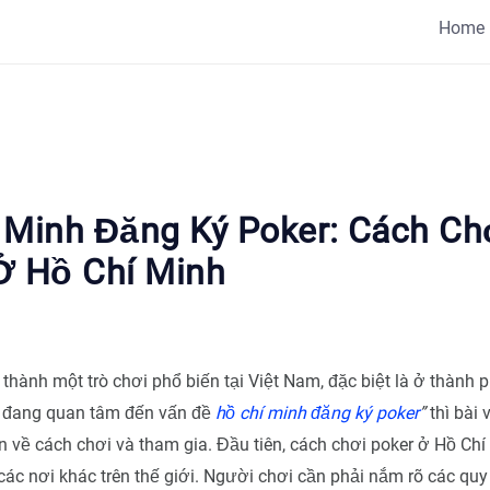
Home
 Minh Đăng Ký Poker: Cách Ch
Ở Hồ Chí Minh
 thành một trò chơi phổ biến tại Việt Nam, đặc biệt là ở thành 
 đang quan tâm đến vấn đề
hồ chí minh đăng ký poker
”
thì bài 
n về cách chơi và tham gia. Đầu tiên, cách chơi poker ở Hồ Ch
 các nơi khác trên thế giới. Người chơi cần phải nắm rõ các quy