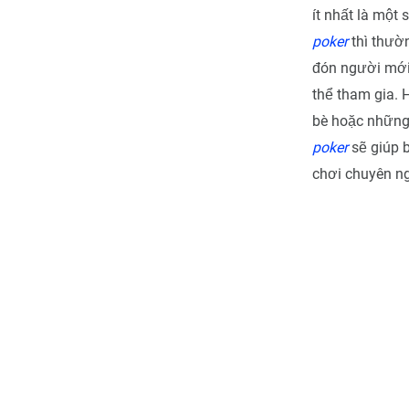
ít nhất là một 
poker
thì thườn
đón người mới.
thể tham gia. 
bè hoặc những 
poker
sẽ giúp 
chơi chuyên n