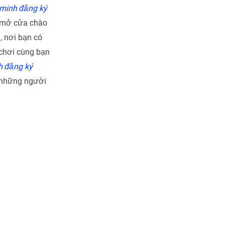
 minh đăng ký
c mở cửa chào
, nơi bạn có
 chơi cùng bạn
h đăng ký
ừ những người