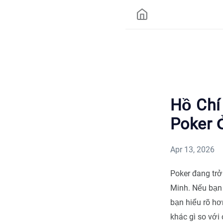
Hồ Chí
Poker 
Apr 13, 2026
Poker đang trở
Minh. Nếu bạn
bạn hiểu rõ hơ
khác gì so với