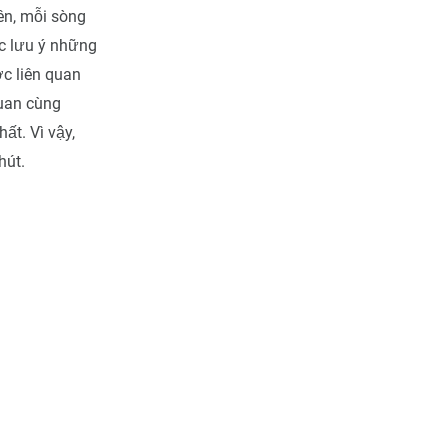
ên, mỗi sòng
c lưu ý những
c liên quan
quan cùng
ất. Vì vậy,
hút.