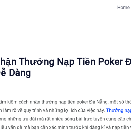
Home
hận Thưởng Nạp Tiền Poker 
ễ Dàng
ìm kiếm cách nhận thưởng nạp tiền poker Đà Nẵng, một số thô
n làm rõ về quy trình và những lợi ích của việc này.
Thưởng nạp
ong những ưu đãi mà rất nhiều sòng bài trực tuyến cung cấp ch
hiều vấn đề mà bạn cần xác minh trước khi đăng kí và nạp tiền 