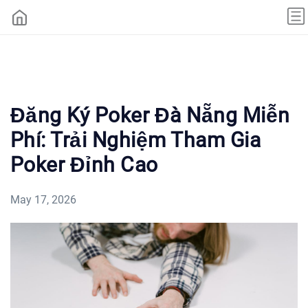
Đăng Ký Poker Đà Nẵng Miễn
Phí: Trải Nghiệm Tham Gia
Poker Đỉnh Cao
May 17, 2026