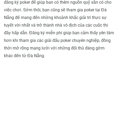
đăng ký poker để giúp bạn có thêm nguồn quỹ sẵn có cho
việc chơi. Sớm thôi, bạn cũng sẽ tham gia poker tại Đà
Nẵng để mang đến những khoảnh khắc giải trí thực sự
tuyệt vời nhất và trở thành nhà vô địch của các cuộc thi
đầy hấp dẫn. Đăng ký miễn phí giúp bạn cảm thấy yên tâm
hơn khi tham gia các giải đấu poker chuyên nghiệp, đồng
thời mở rộng mạng lưới với những đối thủ đáng gờm
khác đến từ Đà Nẵng.