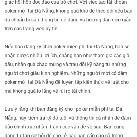
giác hồi hộp độc đáo của trò chơi. Với việc tạo tài khoản
poker mới tại Đà Nẵng, không quá khó để theo dõi nếu bạn
đã chuẩn bị sẵn thông tin dễ dàng và hướng dẫn đơn giản
trên các trang web uy tín.
Nếu bạn đăng ký chơi poker miễn phí tại Đà Nẵng, bạn sẽ
nhận được nhiều lợi ích, chẳng hạn như tham gia các giải
đấu, nhận quà chào mừng và trau dồi kỹ năng từ những
người chơi giàu kinh nghiệm. Những người mới có đêm
poker mới tại Đà Nẵng để luyện tập kiến thức về luật chơi
mà không quá lo lắng về rủi ro tài chính.
Lưu ý rằng khi bạn đăng ký chơi poker miễn phí tại Đà
Nẵng, hãy kiểm tra kỹ độ tuổi và thông tin cá nhân để đảm
bảo chính xác nhằm tránh các vấn đề về sau. Bạn cũng
đang tự tạo cơ hội để chơi ở các bàn cấp cao cả trong