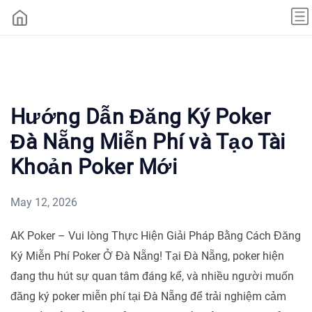
Hướng Dẫn Đăng Ký Poker
Đà Nẵng Miễn Phí và Tạo Tài
Khoản Poker Mới
May 12, 2026
AK Poker – Vui lòng Thực Hiện Giải Pháp Bằng Cách Đăng
Ký Miễn Phí Poker Ở Đà Nẵng! Tại Đà Nẵng, poker hiện
đang thu hút sự quan tâm đáng kể, và nhiều người muốn
đăng ký poker miễn phí tại Đà Nẵng để trải nghiệm cảm