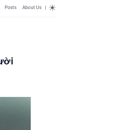
Posts
About Us
|
ười