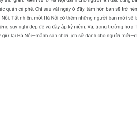
ây thư giãn. Niềm vui ở Hà Nội dành cho người lần đầu cũng 
ác quán cà phê. Chỉ sau vài ngày ở đây, tâm hồn bạn sẽ trở nên
 Nội. Tất nhiên, một Hà Nội có thêm những người bạn mới sẽ 
ững suy nghĩ đẹp đẽ và đầy ắp kỷ niệm. Và, trong trường hợp
ãy giữ lại Hà Nội—mảnh sân chơi lịch sử dành cho người mới—