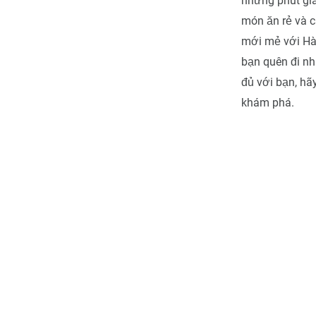
những phút gi
món ăn rẻ và c
mới mẻ với Hà
bạn quên đi nh
đủ với bạn, h
khám phá.