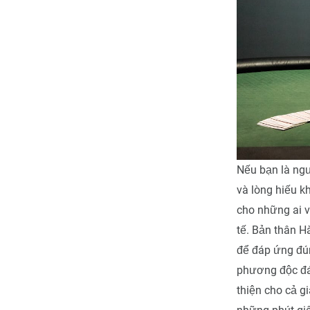
Nếu bạn là ng
và lòng hiếu k
cho những ai v
tế. Bản thân H
để đáp ứng đú
phương độc đá
thiện cho cả 