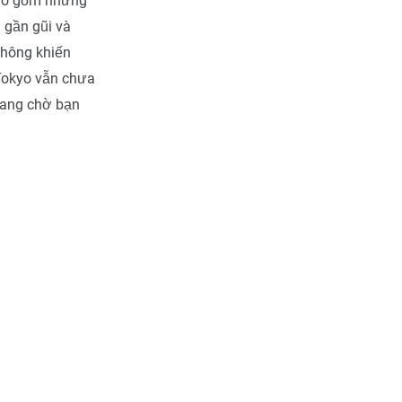
bao gồm những
 gần gũi và
không khiến
 Tokyo vẫn chưa
đang chờ bạn