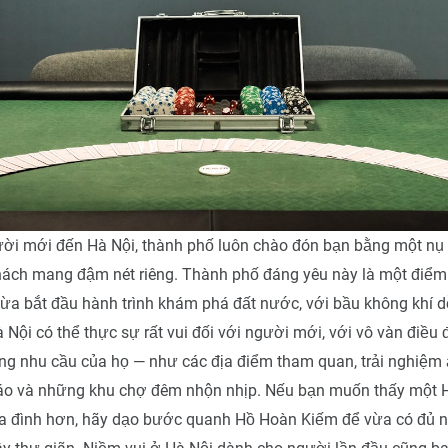
ười mới đến Hà Nội, thành phố luôn chào đón bạn bằng một nụ 
hách mang đậm nét riêng. Thành phố đáng yêu này là một điểm 
ừa bắt đầu hành trình khám phá đất nước, với bầu không khí d
à Nội có thể thực sự rất vui đối với người mới, với vô vàn điều
ng nhu cầu của họ — như các địa điểm tham quan, trải nghiệm
o và những khu chợ đêm nhộn nhịp. Nếu bạn muốn thấy một H
gia đình hơn, hãy dạo bước quanh Hồ Hoàn Kiếm để vừa có đủ n