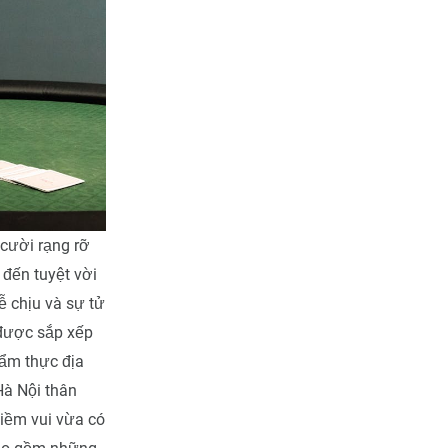
cười rạng rỡ
đến tuyệt vời
ễ chịu và sự tử
 được sắp xếp
 ẩm thực địa
à Nội thân
iềm vui vừa có